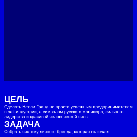
систему амбассадоров и коллабораций
постоянное информационное поле вокруг Нелли и ее
брендов
Проект собрали как многоуровневую систему
влияния, где личность становится центром
экосистемы брендов, смыслов и сообщества.
/01
МИФ И ЛЕГЕНДА
Собрали большой нарратив бренда:
сюжетные линии
эмоциональные опоры
образ героини
характер
долгосрочную коммуникационную рамку
Нелли была раскрыта не как абстрактный фаундер, а как
живая сильная героиня со своим характером, энергией и
реальной историей.
Личный бренд стал смысловым центром всей экосистемы.
/02