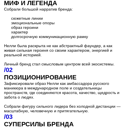
ИВЕНТЫ И СООБЩЕСТВО
Разработали событийную стратегию на год:
pop-up форматы
камерные ужины
арт-события
закрытые встречи
комьюнити-мероприятия
Каждое событие работало сразу на PR, продажи и вовлечение
аудитории.
/06
КОЛЛАБОРАЦИИ И АМБАССАДОРЫ
Собрали модель роста через живых носителей бренда:
список амбассадоров
первые коллаборации
выход в fashion, art и lifestyle
расширение влияния за пределы nail-индустрии
/07
ВИЗУАЛЬНАЯ И PR-СИСТЕМА
Заложили основу постоянного информационного поля:
PR-стратегия
инфоповоды
медийные интеграции
спецпроекты
нестандартные публичные ходы
культурные коллаборации
РЕЗУЛЬТАТ