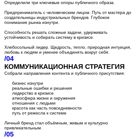
Сформировали ясный и сильный образ проекта нового
поколения.
Собрали целостную модель курорта с понятной
аудиторией и сценариями использования.
Зафиксировали философию, миссию и ценности бренда.
Упаковали понятную структуру входа, роста и доходности.
Соединили природную силу места с современным
продуктовым мышлением.
Настоящий личный бренд рождается из силы
характера, пройденного пути и способности
объединять вокруг себя людей, красоту и рост.
Проект стал не просто упаковкой личного
бренда, а созданием фигуры влияния,
способной вести за собой рынок, сообщество и
экосистему брендов.