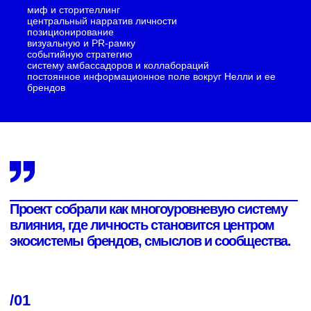
ПОЗИЦИОНИРОВАНИЕ
Зафиксировали образ Нелли как амбассадора русского
маникюра в международном поле и создательницы
пространств, где соединяются красота, качество, щедрость и
забота о людях.
Собрали фигуру сильного лидера без холодной дистанции —
масштабную, человечную и притягательную.
/03
СУПЕРСИЛЫ БРЕНДА
Определили три ключевые опоры публичного образа.
Предприниматель с человеческим лицом. Путь от мастера до
создательницы индустриальных брендов. Глубокое
понимание рынка изнутри.
Способность решать сложные задачи, удерживать
устойчивость и собирать систему в кризисе.
Хлебосольный лидер. Щедрость, тепло, природная интуиция,
любовь к людям и умение объединять вокруг себя.
/04
КОММУНИКАЦИОННАЯ СТРАТЕГИЯ
Собрали направления контента и публичного присутствия:
бизнес изнутри
реальные ошибки и решения
лидерство в кризисе
атмосфера жизни и окружения
отношения с людьми
красота как часть повседневности
путь от ремесла к системе
Личный бренд стал объёмным, живым и культурно
привлекательным.
/05