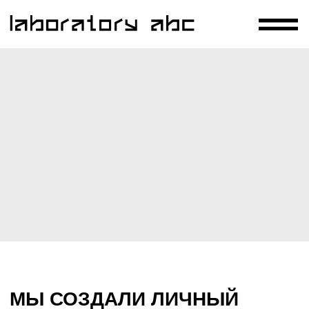
МЫ СОЗДАЛИ ЛИЧНЫЙ
БРЕНД НЕЛЛИ ГРАНД И
ПРЕВРАТИЛИ ЕГО В ФИГУРУ
ВЛИЯНИЯ С СИЛЬНЫМ
МИФОМ, СООБЩЕСТВОМ И
МЕЖДУНАРОДНЫМ
ПОТЕНЦИАЛОМ
MONAMI Х НЕЛЛИ ГРАНД