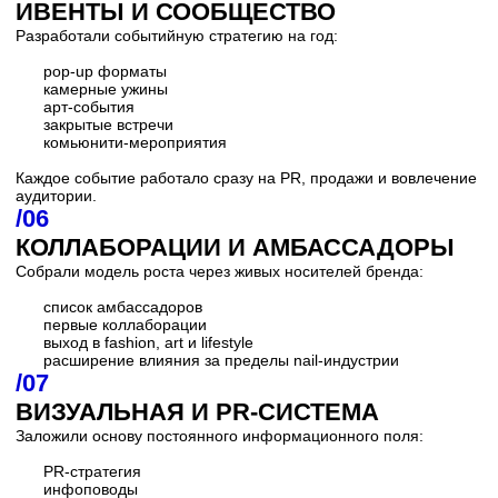
Email
helloabclab@gmail.com
Телефон
+79167203166
Telegram
laboratoryabc
Vimeo
laboratoryabc
Локация
США • Италия • Франция • Турция • Россия •
Индонезия • Таиланд • Грузия • Казахстан