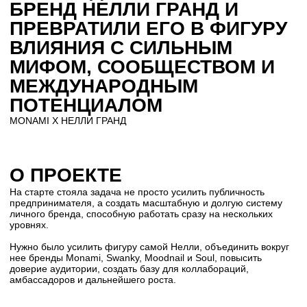
О ПРОЕКТЕ
На старте стояла задача не просто усилить публичность
предпринимателя, а создать масштабную и долгую систему
личного бренда, способную работать сразу на нескольких
уровнях.
Нужно было усилить фигуру самой Нелли, объединить вокруг
нее бренды Monami, Swanky, Moodnail и Soul, повысить
доверие аудитории, создать базу для коллабораций,
амбассадоров и дальнейшего роста.
У Нелли уже были энергия, путь, харизма и
реальные достижения, но всё это ещё не было
собрано в цельную публичную фигуру.
Потенциал был большим, но не переведен в
язык сильного бренда.