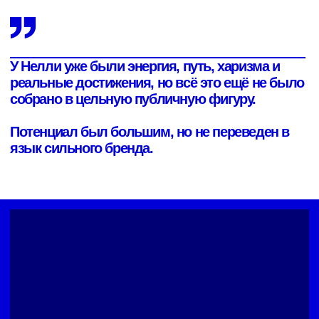
ЦЕЛЬ
Cделать Нелли Гранд не просто успешным предпринимателем
в nail-индустрии, а символом русского маникюра, сильного
лидерства и красивой человеческой силы.
ЗАДАЧА
Собрать систему личного бренда, которая включает:
миф и сторителлинг
центральный нарратив личности
позиционирование
визуальную и PR-рамку
событийную стратегию