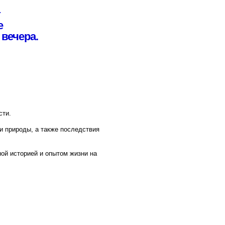
же последствия
ытом жизни на
нно меняющегося
казывание, а через