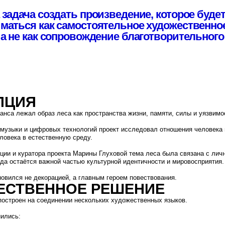
Я
л образ леса как пространства жизни, памяти, силы и уязвимости.
и цифровых технологий проект исследовал отношения человека и природы, а так
 естественную среду.
ратора проекта Марины Глуховой тема леса была связана с личной историей и оп
ётся важной частью культурной идентичности и мировосприятия.
не декорацией, а главным героем повествования.
ВЕННОЕ РЕШЕНИЕ
на соединении нескольких художественных языков.
фия
ции
скусство
о взаимодействие живого тела и цифровой среды, создающее ощущение постоя
оляла говорить об экологических и гуманистических темах не через прямое выс
ля.
ПРОЕКТА