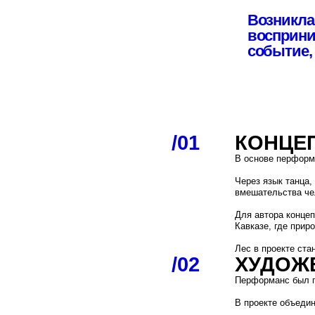
/01
КОНЦЕПЦИ
В основе перформанса лежа
Через язык танца, музыки 
вмешательства человека в
Для автора концепции и ку
Кавказе, где природа оста
Лес в проекте становился 
/02
ХУДОЖЕСТ
Перформанс был построен 
В проекте объединились:
современная хореогра
балет
мультимедийные проек
авторская музыка
сценография
цифровое визуальное и
Основой драматургии стал
природного пространства.
Художественная форма позв
эмоциональный опыт зрите
/03
КОМАНДА 