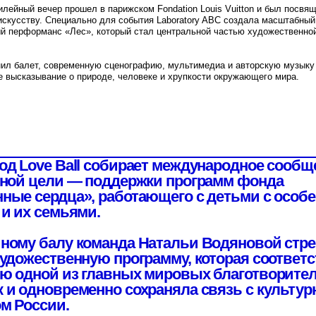
вание о природе, человеке и хрупкости окружающего мира.
ve Ball собирает международное сообщество
цели — поддержки программ фонда
ердца», работающего с детьми с особенностями
 семьями.
балу команда Натальи Водяновой стремилась
ественную программу, которая соответствовала
ой из главных мировых благотворительных
новременно сохраняла связь с культурным
ссии.
а создать произведение, которое будет
я как самостоятельное художественное
как сопровождение благотворительного вечера.