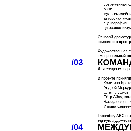
Для создания перформанса
В проекте приняли участие
Кристина Кретова, при
Андрей Меркурьев, вед
Олег Глушков, хореогр
Пётр Айду, композитор
Radugadesign, мультим
Ульяна Сергеенко, авто
Laboratory ABC выступила 
единую художественную си
/04
МЕЖДУНАР
Работа над проектом велас
Репетиции проходили в Мо
площадке Fondation Louis V
Особенностью проекта ста
самых престижных культур
Несмотря на различия рабо
произведение, созданное 