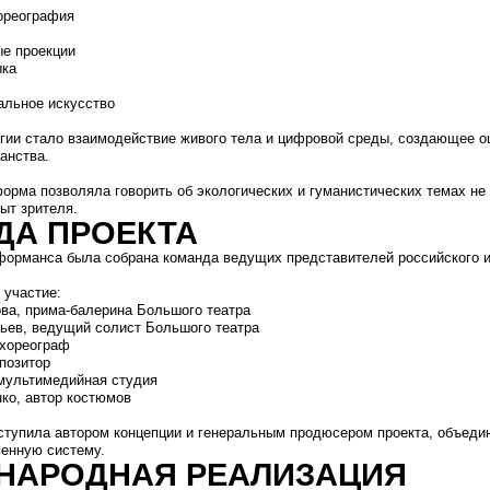
 была собрана команда ведущих представителей российского искусства.
:
ма-балерина Большого театра
ущий солист Большого театра
аф
едийная студия
р костюмов
автором концепции и генеральным продюсером проекта, объединив творческие н
стему.
ОДНАЯ РЕАЛИЗАЦИЯ
ь одновременно в России и Франции.
скве, а финальная сборка и адаптация постановки осуществлялись непосредстве
uitton.
ло взаимодействие российской творческой команды с международной инфраструк
ных пространств Европы.
чих подходов и культурных контекстов, проект был реализован как единое худо
совместными усилиями российской и французской сторон.