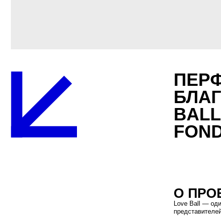
ПЕРФОР
БЛАГОТ
BALL Н
FONDAT
О ПРОЕКТ
Love Ball — один из к
представителей искусст
В 2016 году юбилейный 
современному искусству
мультимедийный перфор
вечера.
Проект объединил балет