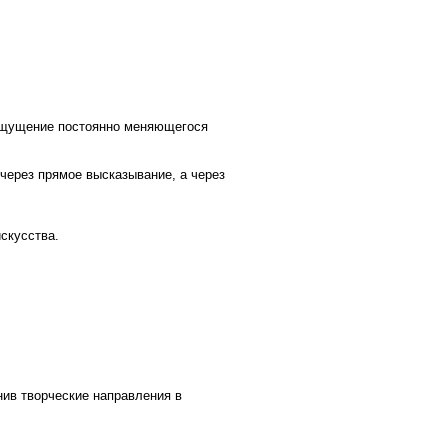
аправления в
нно в Париже на
турой одного из
жественное