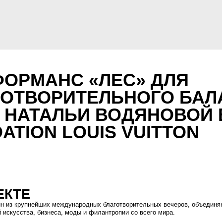
МАНС «ЛЕС» ДЛЯ
ВОРИТЕЛЬНОГО БАЛА LOV
АТАЛЬИ ВОДЯНОВОЙ В
ION LOUIS VUITTON
Е
рупнейших международных благотворительных вечеров, объединяющий
ва, бизнеса, моды и филантропии со всего мира.
вечер прошел в парижском Fondation Louis Vuitton и был посвящен
. Специально для события Laboratory ABC создала масштабный
манс «Лес», который стал центральной частью художественной программы
, современную сценографию, мультимедиа и авторскую музыку в единое