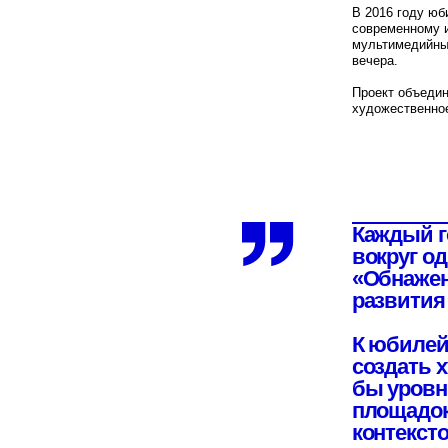
художественное высказы
Каждый год Lo
вокруг одной 
«Обнаженные с
развития и их
К юбилейному 
создать худож
бы уровню одн
площадок и од
контекстом Ро
Возникла задач
восприниматьс
событие, а не 