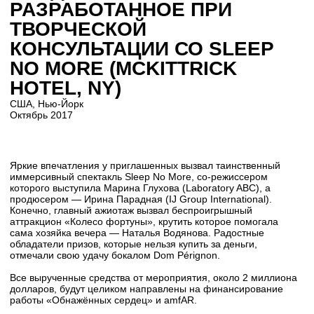
Яркие впечатления у приглашенных вызвал таинственный
иммерсивный спектакль Sleep No More, со-режиссером
которого выступила Марина Глухова (Laboratory ABC), а
продюсером — Ирина Парадная (IJ Group International).
Конечно, главный ажиотаж вызвал беспроигрышный
аттракцион «Колесо фортуны», крутить которое помогала
сама хозяйка вечера — Наталья Водянова. Радостные
обладатели призов, которые нельзя купить за деньги,
отмечали свою удачу бокалом Dom Pérignon.
Все вырученные средства от мероприятия, около 2 миллиона
долларов, будут целиком направлены на финансирование
работы «Обнажённых сердец» и amfAR.
Все расходы, связанные с организацией
мероприятия, были полностью покрыты
спонсорами, принявшими участие в ярмарке;
все артисты, музыканты и ведущие выступили
на вечере абсолютно бесплатно.
Официальный алкогольный партнер
мероприятия — Moët Hennessy.
Арт-директор благотворительного
мероприятия — Джефф Кунс.