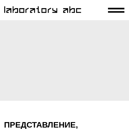
ПРЕДСТАВЛЕНИЕ,
РАЗРАБОТАННОЕ ПРИ
ТВОРЧЕСКОЙ
КОНСУЛЬТАЦИИ СО SLEEP
NO MORE (MCKITTRICK
HOTEL, NY)
США, Нью-Йорк
Октябрь 2017